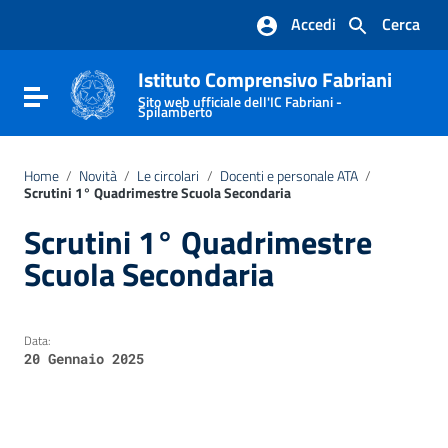
Vai ai contenuti
Accedi
Cerca
Vai al menu di navigazione
Vai al footer
Istituto Comprensivo Fabriani
Attiva / disattiva la navigazione
Sito web ufficiale dell'IC Fabriani -
Spilamberto
Home
/
Novità
/
Le circolari
/
Docenti e personale ATA
/
Scrutini 1° Quadrimestre Scuola Secondaria
Scrutini 1° Quadrimestre
Scuola Secondaria
Data:
20 Gennaio 2025