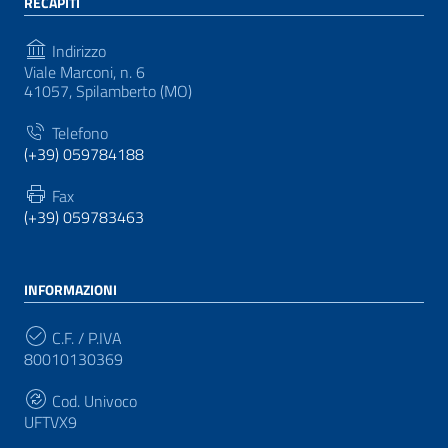
RECAPITI
Indirizzo
Viale Marconi, n. 6
41057, Spilamberto (MO)
Telefono
(+39) 059784188
Fax
(+39) 059783463
INFORMAZIONI
C.F. / P.IVA
80010130369
Cod. Univoco
UFTVX9