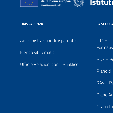
Istitu
TRASPARENZA
LA SCUOL
Amministrazione Trasparente
PTOF – P
Formati
Elenco siti tematici
POF – Pi
Ufficio Relazioni con il Pubblico
Piano di
RAV – Ra
Piano An
Orari uff