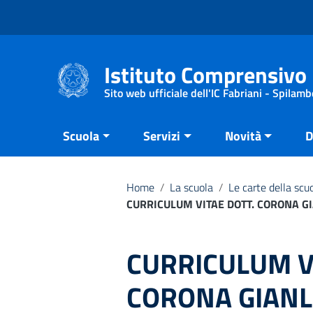
Vai ai contenuti
Vai al menu di navigazione
Vai al footer
Istituto Comprensivo 
Sito web ufficiale dell'IC Fabriani - Spilamb
Scuola
Servizi
Novità
D
Home
/
La scuola
/
Le carte della scu
CURRICULUM VITAE DOTT. CORONA GI
CURRICULUM V
CORONA GIANLU