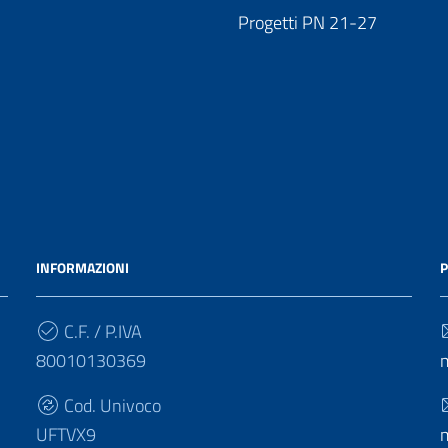
Progetti PN 21-27
INFORMAZIONI
P
C.F. / P.IVA
80010130369
Cod. Univoco
UFTVX9