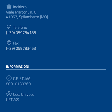
Indirizzo
Viale Marconi, n. 6
41057, Spilamberto (MO)
Telefono
(+39) 059784188
Fax
(+39) 059783463
INFORMAZIONI
C.F. / P.IVA
80010130369
Cod. Univoco
UFTVX9