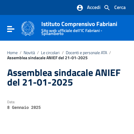
Vai ai contenuti
Accedi
Cerca
Vai al menu di navigazione
Vai al footer
Istituto Comprensivo Fabriani
Attiva / disattiva la navigazione
Sito web ufficiale dell'IC Fabriani -
Spilamberto
Home
/
Novità
/
Le circolari
/
Docenti e personale ATA
/
Assemblea sindacale ANIEF del 21-01-2025
Assemblea sindacale ANIEF
del 21-01-2025
Data:
8 Gennaio 2025