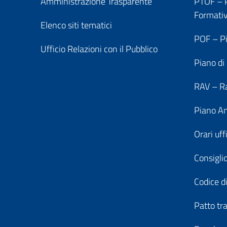
Amministrazione Trasparente
PTOF – P
Formati
Elenco siti tematici
POF – Pi
Ufficio Relazioni con il Pubblico
Piano di
RAV – Ra
Piano An
Orari uff
Consiglio
Codice di
Patto tr