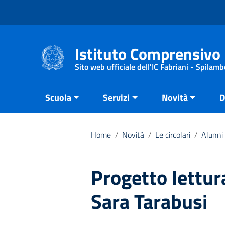
Vai ai contenuti
Vai al menu di navigazione
Vai al footer
Istituto Comprensivo 
Sito web ufficiale dell'IC Fabriani - Spilamb
Scuola
Servizi
Novità
D
Home
/
Novità
/
Le circolari
/
Alunni 
Progetto lettur
Sara Tarabusi