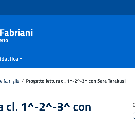
Fabriani
erto
idattica
e famiglie
/
Progetto lettura cl. 1^-2^-3^ con Sara Tarabusi
a cl. 1^-2^-3^ con