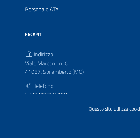
Personale ATA
RECAPITI
Indirizzo
Viale Marconi, n. 6
41057, Spilamberto (MO)
Telefono
(+39) 059784188
Fax
Questo sito utilizza cooki
(+39) 059783463