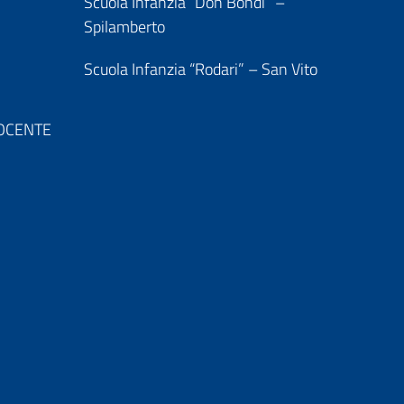
Scuola Infanzia “Don Bondi” –
Spilamberto
Scuola Infanzia “Rodari” – San Vito
 DOCENTE