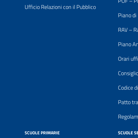
POF – Pi
Ufficio Relazioni con il Pubblico
Piano di
RAV – Ra
Piano An
Orari uff
Consiglio
Codice di
Patto tr
Regolame
SCUOLE PRIMARIE
SCUOLE S