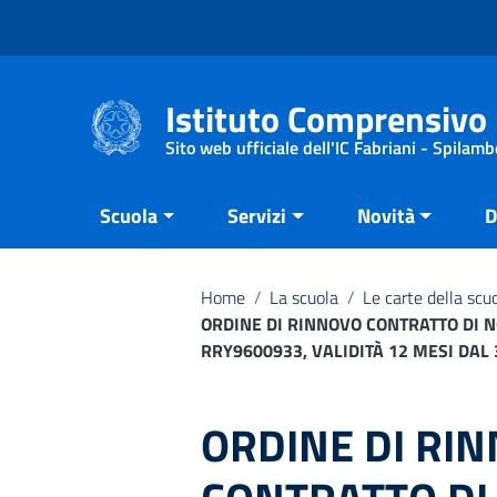
Vai ai contenuti
Vai al menu di navigazione
Vai al footer
Istituto Comprensivo 
Sito web ufficiale dell'IC Fabriani - Spilamb
Scuola
Servizi
Novità
D
Home
/
La scuola
/
Le carte della scu
ORDINE DI RINNOVO CONTRATTO DI N
RRY9600933, VALIDITÀ 12 MESI DAL 
ORDINE DI RI