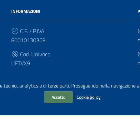
INFORMAZIONI
P
C.F. / P.IVA
80010130369
Cod. Univoco
UFTVX9
e tecnici, analytics e di terze parti. Proseguendo nella navigazione acc
Accetto
Cookie policy
chiarazione di accessibilità
i PA di AgID
| Realizzato con
WordPress
da
Mediasoft
s