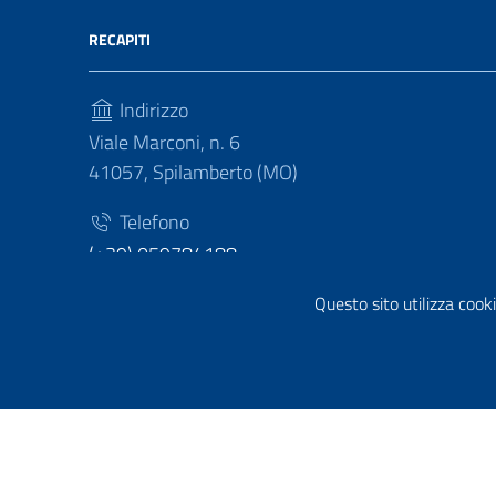
RECAPITI
Indirizzo
Viale Marconi, n. 6
41057, Spilamberto (MO)
Telefono
(+39) 059784188
Fax
Questo sito utilizza cooki
(+39) 059783463
Sezione Link Utili
Privacy policy
|
Cookie policy
|
Note legali
|
Contatti
|
Di
Tema grafico
ItaliaWP2
| Basato sul
Prototipo per sit