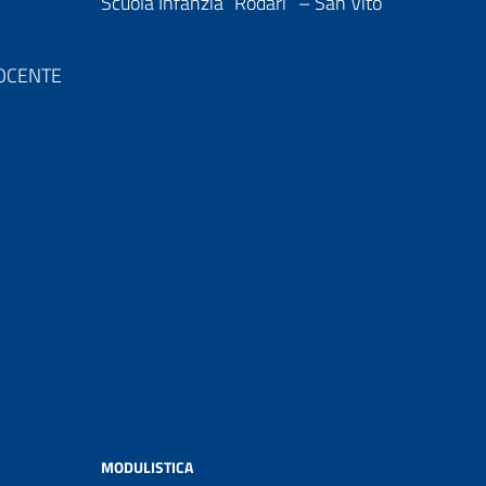
Scuola Infanzia “Rodari” – San Vito
 DOCENTE
MODULISTICA