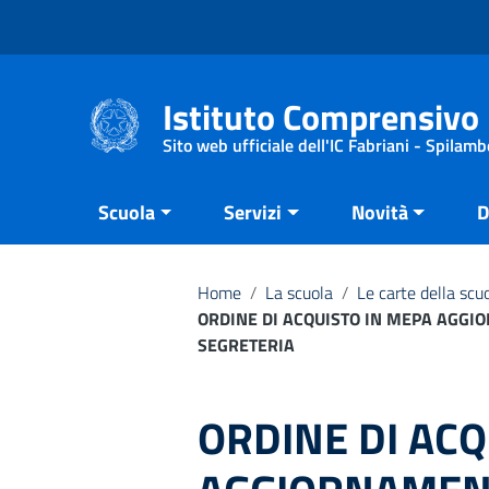
Vai ai contenuti
Vai al menu di navigazione
Vai al footer
Istituto Comprensivo 
Sito web ufficiale dell'IC Fabriani - Spilamb
Scuola
Servizi
Novità
D
Home
/
La scuola
/
Le carte della scu
ORDINE DI ACQUISTO IN MEPA AGGI
SEGRETERIA
ORDINE DI ACQ