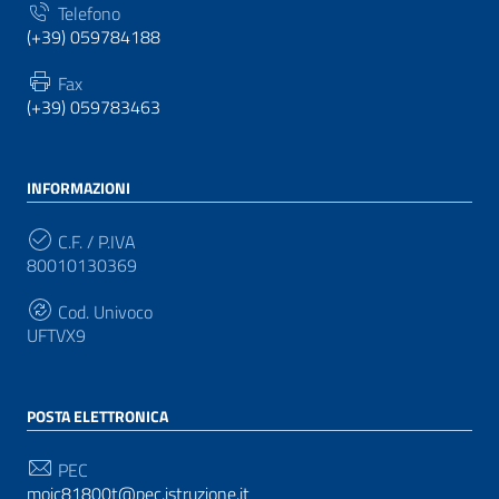
Telefono
(+39) 059784188
Fax
(+39) 059783463
INFORMAZIONI
C.F. / P.IVA
80010130369
Cod. Univoco
UFTVX9
POSTA ELETTRONICA
PEC
moic81800t@pec.istruzione.it