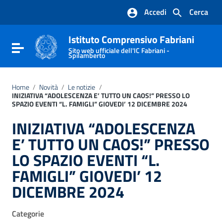
Vai ai contenuti
Accedi
Cerca
Vai al menu di navigazione
Vai al footer
Istituto Comprensivo Fabriani
Attiva / disattiva la navigazione
Sito web ufficiale dell'IC Fabriani -
Spilamberto
Home
/
Novità
/
Le notizie
/
INIZIATIVA “ADOLESCENZA E’ TUTTO UN CAOS!” PRESSO LO
SPAZIO EVENTI “L. FAMIGLI” GIOVEDI’ 12 DICEMBRE 2024
INIZIATIVA “ADOLESCENZA
E’ TUTTO UN CAOS!” PRESSO
LO SPAZIO EVENTI “L.
FAMIGLI” GIOVEDI’ 12
DICEMBRE 2024
Categorie