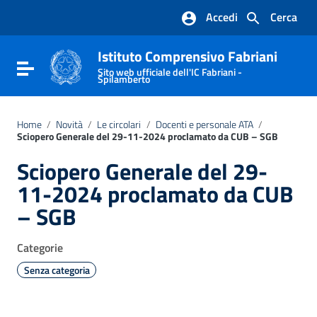
Vai ai contenuti
Accedi
Cerca
Vai al menu di navigazione
Vai al footer
Istituto Comprensivo Fabriani
Attiva / disattiva la navigazione
Sito web ufficiale dell'IC Fabriani -
Spilamberto
Home
/
Novità
/
Le circolari
/
Docenti e personale ATA
/
Sciopero Generale del 29-11-2024 proclamato da CUB – SGB
Sciopero Generale del 29-
11-2024 proclamato da CUB
– SGB
Categorie
Senza categoria