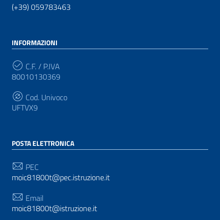
(+39) 059783463
INFORMAZIONI
C.F. / P.IVA
80010130369
Cod. Univoco
UFTVX9
POSTA ELETTRONICA
PEC
moic81800t@pec.istruzione.it
Email
moic81800t@istruzione.it