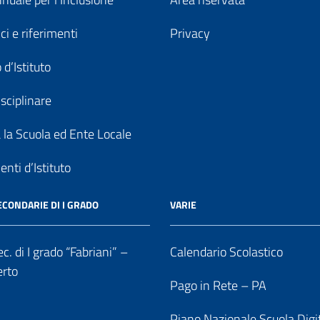
ici e riferimenti
Privacy
 d’Istituto
sciplinare
a la Scuola ed Ente Locale
nti d’Istituto
ECONDARIE DI I GRADO
VARIE
c. di I grado “Fabriani” –
Calendario Scolastico
erto
Pago in Rete – PA
Piano Nazionale Scuola Digi