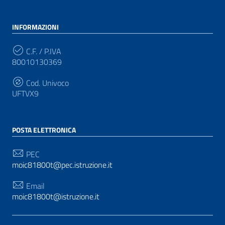
INFORMAZIONI
C.F. / P.IVA
80010130369
Cod. Univoco
UFTVX9
POSTA ELETTRONICA
PEC
moic81800t@pec.istruzione.it
Email
moic81800t@istruzione.it