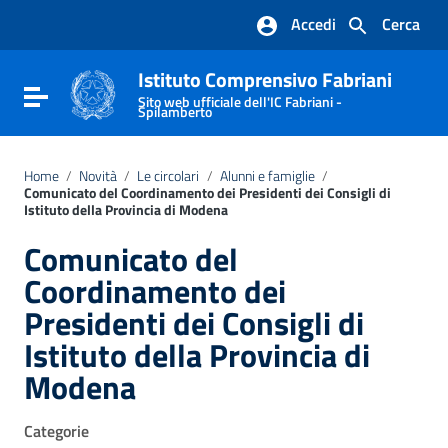
Vai ai contenuti
Accedi
Cerca
Vai al menu di navigazione
Vai al footer
Istituto Comprensivo Fabriani
Attiva / disattiva la navigazione
Sito web ufficiale dell'IC Fabriani -
Spilamberto
Home
/
Novità
/
Le circolari
/
Alunni e famiglie
/
Comunicato del Coordinamento dei Presidenti dei Consigli di
Istituto della Provincia di Modena
Comunicato del
Coordinamento dei
Presidenti dei Consigli di
Istituto della Provincia di
Modena
Categorie