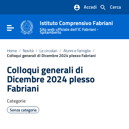
Vai ai contenuti
Accedi
Cerca
Vai al menu di navigazione
Vai al footer
Istituto Comprensivo Fabriani
Attiva / disattiva la navigazione
Sito web ufficiale dell'IC Fabriani -
Spilamberto
Home
/
Novità
/
Le circolari
/
Alunni e famiglie
/
Colloqui generali di Dicembre 2024 plesso Fabriani
Colloqui generali di
Dicembre 2024 plesso
Fabriani
Categorie
Senza categoria