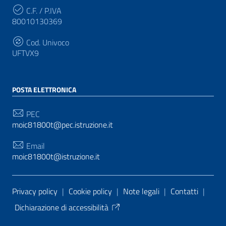
C.F. / P.IVA
80010130369
Cod. Univoco
UFTVX9
POSTA ELETTRONICA
PEC
moic81800t@pec.istruzione.it
Email
moic81800t@istruzione.it
Sezione Link Utili
Privacy policy
|
Cookie policy
|
Note legali
|
Contatti
|
Dichiarazione di accessibilità
Tema grafico
ItaliaWP2
| Basato sul
Prototipo per siti