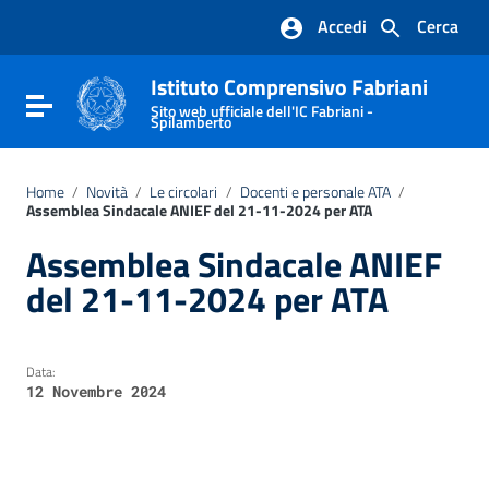
Vai ai contenuti
Accedi
Cerca
Vai al menu di navigazione
Vai al footer
Istituto Comprensivo Fabriani
Attiva / disattiva la navigazione
Sito web ufficiale dell'IC Fabriani -
Spilamberto
Home
/
Novità
/
Le circolari
/
Docenti e personale ATA
/
Assemblea Sindacale ANIEF del 21-11-2024 per ATA
Assemblea Sindacale ANIEF
del 21-11-2024 per ATA
Data:
12 Novembre 2024