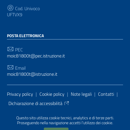
Cod. Univoco
UFTVX9
POSTA ELETTRONICA
PEC
moic81800t@pec.istruzione.it
Email
moic81800t@istruzione.it
Sezione Link Utili
Privacy policy
|
Cookie policy
|
Note legali
|
Contatti
|
Dichiarazione di accessibilità
Tema grafico
ItaliaWP2
| Basato sul
Prototipo per siti
Questo sito utilizza cookie tecnici, analytics e di terze parti.
PA di AgID
| Realizzato con
WordPress
da
Proseguendo nella navigazione accetti l’utilizzo dei cookie.