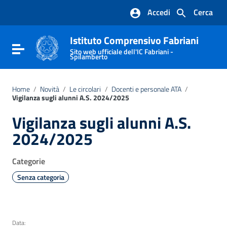
Vai ai contenuti
Accedi
Cerca
Vai al menu di navigazione
Vai al footer
Istituto Comprensivo Fabriani
Attiva / disattiva la navigazione
Sito web ufficiale dell'IC Fabriani -
Spilamberto
Home
/
Novità
/
Le circolari
/
Docenti e personale ATA
/
Vigilanza sugli alunni A.S. 2024/2025
Vigilanza sugli alunni A.S.
2024/2025
Categorie
Senza categoria
Data: