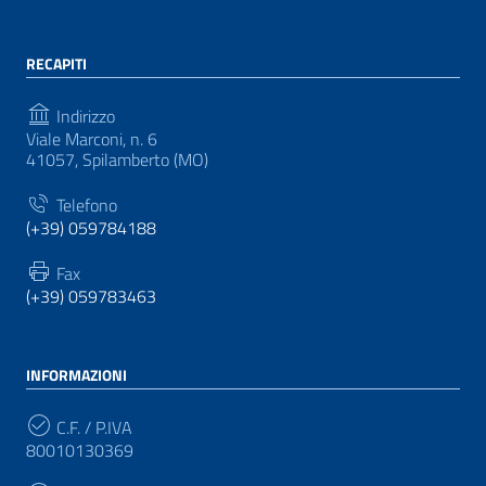
RECAPITI
Indirizzo
Viale Marconi, n. 6
41057, Spilamberto (MO)
Telefono
(+39) 059784188
Fax
(+39) 059783463
INFORMAZIONI
C.F. / P.IVA
80010130369