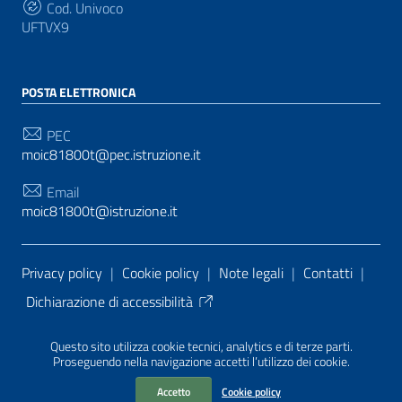
Cod. Univoco
UFTVX9
POSTA ELETTRONICA
PEC
moic81800t@pec.istruzione.it
Email
moic81800t@istruzione.it
Sezione Link Utili
Privacy policy
|
Cookie policy
|
Note legali
|
Contatti
|
Dichiarazione di accessibilità
Tema grafico
ItaliaWP2
| Basato sul
Prototipo per siti
Questo sito utilizza cookie tecnici, analytics e di terze parti.
PA di AgID
| Realizzato con
WordPress
da
Proseguendo nella navigazione accetti l’utilizzo dei cookie.
Mediasoft
s
Accetto
Cookie policy