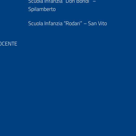
Scuola Infanzia “Don Bondi” –
Spilamberto
Scuola Infanzia “Rodari” – San Vito
 DOCENTE