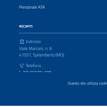
Personale ATA
RECAPITI
Indirizzo
Viale Marconi, n. 6
41057, Spilamberto (MO)
Telefono
(+39) 059784188
Fax
Questo sito utilizza cooki
(+39) 059783463