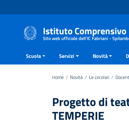
Vai ai contenuti
Vai al menu di navigazione
Vai al footer
Istituto Comprensivo 
Sito web ufficiale dell'IC Fabriani - Spilamb
Scuola
Servizi
Novità
D
Home
/
Novità
/
Le circolari
/
Docent
Progetto di tea
TEMPERIE