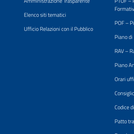
Amministrazione Trasparente
PTOF – P
Formati
Elenco siti tematici
POF – Pi
Ufficio Relazioni con il Pubblico
Piano di
RAV – Ra
Piano An
Orari uff
Consiglio
Codice di
Patto tr