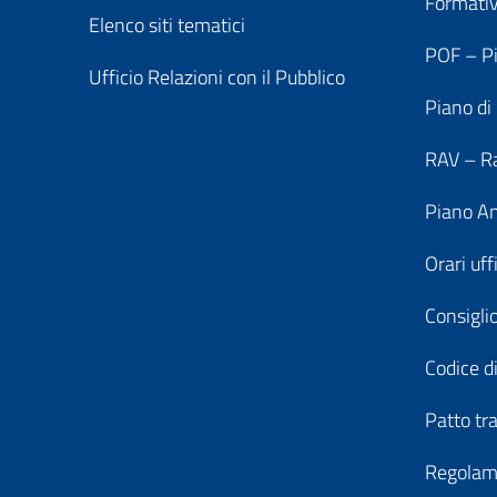
Formati
Elenco siti tematici
POF – Pi
Ufficio Relazioni con il Pubblico
Piano di
RAV – Ra
Piano An
Orari uff
Consiglio
Codice di
Patto tr
Regolame