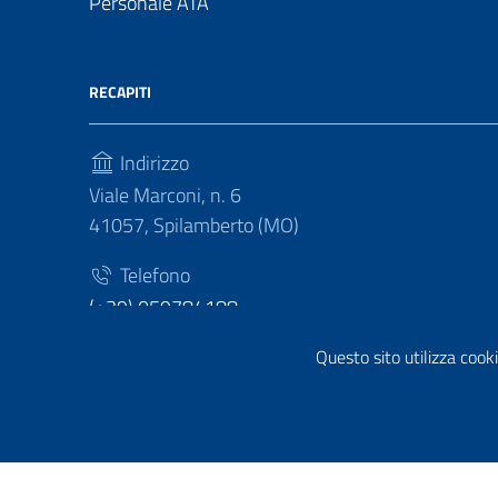
Personale ATA
RECAPITI
Indirizzo
Viale Marconi, n. 6
41057, Spilamberto (MO)
Telefono
(+39) 059784188
Fax
Questo sito utilizza cooki
(+39) 059783463