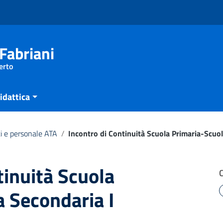
Fabriani
erto
idattica
i e personale ATA
/
Incontro di Continuità Scuola Primaria-Scuol
tinuità Scuola
 Secondaria I