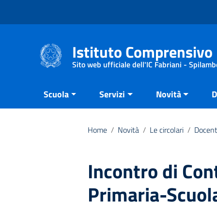
Vai ai contenuti
Vai al menu di navigazione
Vai al footer
Istituto Comprensivo 
Sito web ufficiale dell'IC Fabriani - Spilamb
Scuola
Servizi
Novità
D
Home
/
Novità
/
Le circolari
/
Docent
Incontro di Con
Primaria-Scuola