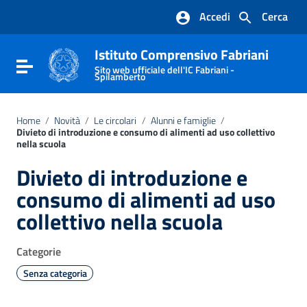
Vai ai contenuti
Accedi
Cerca
Vai al menu di navigazione
Vai al footer
Istituto Comprensivo Fabriani
Attiva / disattiva la navigazione
Sito web ufficiale dell'IC Fabriani -
Spilamberto
Home
/
Novità
/
Le circolari
/
Alunni e famiglie
/
Divieto di introduzione e consumo di alimenti ad uso collettivo
nella scuola
Divieto di introduzione e
consumo di alimenti ad uso
collettivo nella scuola
Categorie
Senza categoria