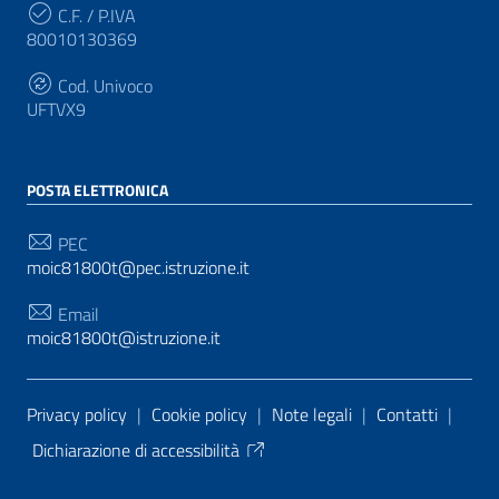
C.F. / P.IVA
80010130369
Cod. Univoco
UFTVX9
POSTA ELETTRONICA
PEC
moic81800t@pec.istruzione.it
Email
moic81800t@istruzione.it
Sezione Link Utili
Privacy policy
|
Cookie policy
|
Note legali
|
Contatti
|
Dichiarazione di accessibilità
Tema grafico
ItaliaWP2
| Basato sul
Prototipo per siti