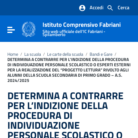
Vai ai contenuti
Accedi
Cerca
Vai al menu di navigazione
Vai al footer
Istituto Comprensivo Fabriani
Attiva / disattiva la navigazione
Sito web ufficiale dell'IC Fabriani -
Spilamberto
Home
/
La scuola
/
Le carte della scuola
/
Bandi e Gare
/
DETERMINA A CONTRARRE PER L’INDIZIONE DELLA PROCEDURA
DI INDIVIDUAZIONE PERSONALE SCOLASTICO O ESPERTI ESTERNI
PER LA REALIZZAZIONE DEL “PROGETTO LETTURA” RIVOLTO AGLI
ALUNNI DELLA SCUOLA SECONDARIA DI PRIMO GRADO – A.S.
2024/2025
DETERMINA A CONTRARRE
PER L’INDIZIONE DELLA
PROCEDURA DI
INDIVIDUAZIONE
PERSONALE SCOLASTICO O