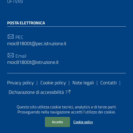
UFTVX9
POSTA ELETTRONICA
PEC
moic81800t@pec.istruzione.it
Email
moic81800t@istruzione.it
Sezione Link Utili
Privacy policy
|
Cookie policy
|
Note legali
|
Contatti
|
Dichiarazione di accessibilità
Tema grafico
ItaliaWP2
| Basato sul
Prototipo per siti
Questo sito utilizza cookie tecnici, analytics e di terze parti.
PA di AgID
| Realizzato con
WordPress
da
Proseguendo nella navigazione accetti l’utilizzo dei cookie.
Mediasoft
s
Accetto
Cookie policy