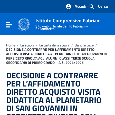
Vai ai contenuti
Accedi
Cerca
Vai al menu di navigazione
Vai al footer
Istituto Comprensivo Fabriani
Attiva / disattiva la navigazione
Sito web ufficiale dell'IC Fabriani -
Spilamberto
Home
/
La scuola
/
Le carte della scuola
/
Bandi e Gare
/
DECISIONE A CONTRARRE PER L’AFFIDAMENTO DIRETTO
ACQUISTO VISITA DIDATTICA AL PLANETARIO DI SAN GIOVANNI IN
PERSICETO RIVOLTA AGLI ALUNNI CLASSI TERZE SCUOLA
SECONDARIA DI PRIMO GRADO – A.S. 2024/2025
DECISIONE A CONTRARRE
PER L’AFFIDAMENTO
DIRETTO ACQUISTO VISITA
DIDATTICA AL PLANETARIO
DI SAN GIOVANNI IN