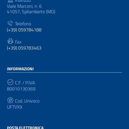
Viale Marconi, n. 6
41057, Spilamberto (MO)
Telefono
(+39) 059784188
Fax
(+39) 059783463
INFORMAZIONI
C.F. / P.IVA
80010130369
Cod. Univoco
UFTVX9
POSTA ELETTRONICA