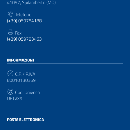
41057, Spilamberto (MO)
Telefono
(+39) 059784188
Fax
(+39) 059783463
INFORMAZIONI
C.F. / P.IVA
80010130369
Cod. Univoco
UFTVX9
POSTA ELETTRONICA