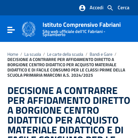
Vai ai contenuti
Accedi
Cerca
Vai al menu di navigazione
Vai al footer
Istituto Comprensivo Fabriani
Attiva / disattiva la navigazione
Sito web ufficiale dell'IC Fabriani -
Spilamberto
Home
/
La scuola
/
Le carte della scuola
/
Bandi e Gare
/
DECISIONE A CONTRARRE PER AFFIDAMENTO DIRETTO A
BORGIONE CENTRO DIDATTICO PER ACQUISTO MATERIALE
DIDATTICO E DI FACILE CONSUMO PER LE CLASSI PRIME DELLA
SCUOLA PRIMARIA MARCONI A.S. 2024/2025
DECISIONE A CONTRARRE
PER AFFIDAMENTO DIRETTO
A BORGIONE CENTRO
DIDATTICO PER ACQUISTO
MATERIALE DIDATTICO E DI