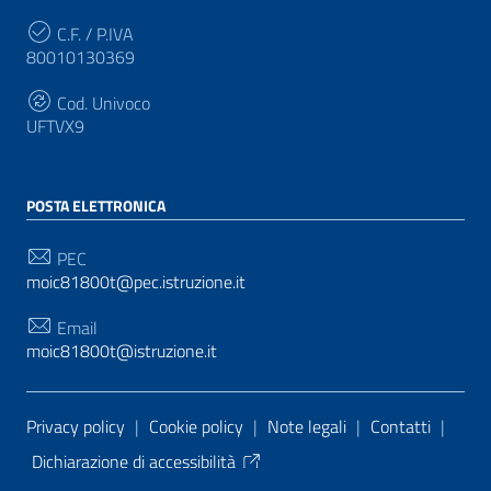
C.F. / P.IVA
80010130369
Cod. Univoco
UFTVX9
POSTA ELETTRONICA
PEC
moic81800t@pec.istruzione.it
Email
moic81800t@istruzione.it
Sezione Link Utili
Privacy policy
|
Cookie policy
|
Note legali
|
Contatti
|
Dichiarazione di accessibilità