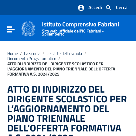
Vai ai contenuti
Accedi
Cerca
Vai al menu di navigazione
Vai al footer
Istituto Comprensivo Fabriani
Attiva / disattiva la navigazione
Sito web ufficiale dell'IC Fabriani -
Spilamberto
Home
/
La scuola
/
Le carte della scuola
/
Documento Programmatico
/
ATTO DI INDIRIZZO DEL DIRIGENTE SCOLASTICO PER
L’AGGIORNAMENTO DEL PIANO TRIENNALE DELL’OFFERTA
FORMATIVA A.S. 2024/2025
ATTO DI INDIRIZZO DEL
DIRIGENTE SCOLASTICO PER
L’AGGIORNAMENTO DEL
PIANO TRIENNALE
DELL’OFFERTA FORMATIVA