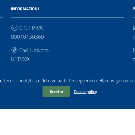
INFORMAZIONI
P
C.F. / P.IVA
80010130369
Cod. Univoco
UFTVX9
e tecnici, analytics e di terze parti. Proseguendo nella navigazione acc
Accetto
Cookie policy
chiarazione di accessibilità
i PA di AgID
| Realizzato con
WordPress
da
Mediasoft
s