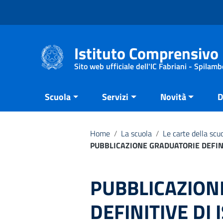
Vai ai contenuti
Vai al menu di navigazione
Vai al footer
Istituto Comprensivo 
Sito web ufficiale dell'IC Fabriani - Spilamb
Scuola
Servizi
Novità
D
Home
/
La scuola
/
Le carte della scu
PUBBLICAZIONE GRADUATORIE DEFINI
PUBBLICAZION
DEFINITIVE DI 