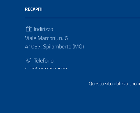
RECAPITI
Indirizzo
Viale Marconi, n. 6
41057, Spilamberto (MO)
Telefono
(+39) 059784188
Fax
Questo sito utilizza cooki
(+39) 059783463
Sezione Link Utili
Privacy policy
|
Cookie policy
|
Note legali
|
Contatti
|
Di
Tema grafico
ItaliaWP2
| Basato sul
Prototipo per sit