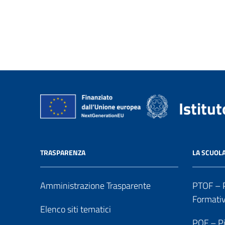
Istitu
TRASPARENZA
LA SCUOL
Amministrazione Trasparente
PTOF – P
Formati
Elenco siti tematici
POF – Pi