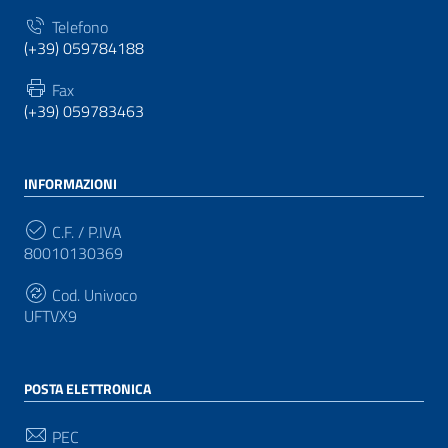
Telefono
(+39) 059784188
Fax
(+39) 059783463
INFORMAZIONI
C.F. / P.IVA
80010130369
Cod. Univoco
UFTVX9
POSTA ELETTRONICA
PEC