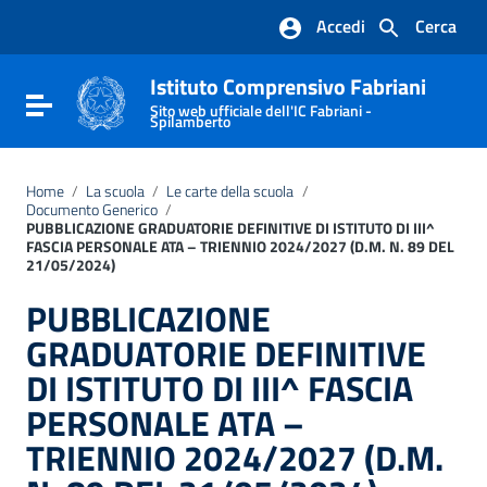
Vai ai contenuti
Accedi
Cerca
Vai al menu di navigazione
Vai al footer
Istituto Comprensivo Fabriani
Attiva / disattiva la navigazione
Sito web ufficiale dell'IC Fabriani -
Spilamberto
Home
/
La scuola
/
Le carte della scuola
/
Documento Generico
/
PUBBLICAZIONE GRADUATORIE DEFINITIVE DI ISTITUTO DI III^
FASCIA PERSONALE ATA – TRIENNIO 2024/2027 (D.M. N. 89 DEL
21/05/2024)
PUBBLICAZIONE
GRADUATORIE DEFINITIVE
DI ISTITUTO DI III^ FASCIA
PERSONALE ATA –
TRIENNIO 2024/2027 (D.M.