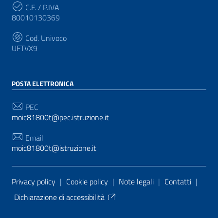
C.F. / P.IVA
80010130369
Cod. Univoco
UFTVX9
POSTA ELETTRONICA
PEC
moic81800t@pec.istruzione.it
Email
moic81800t@istruzione.it
Sezione Link Utili
Privacy policy
|
Cookie policy
|
Note legali
|
Contatti
|
Dichiarazione di accessibilità
Tema grafico
ItaliaWP2
| Basato sul
Prototipo per siti