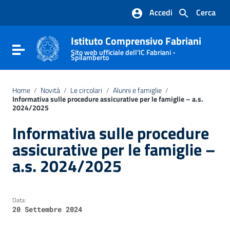
Vai ai contenuti
Accedi
Cerca
Vai al menu di navigazione
Vai al footer
Istituto Comprensivo Fabriani
Attiva / disattiva la navigazione
Sito web ufficiale dell'IC Fabriani -
Spilamberto
Home
/
Novità
/
Le circolari
/
Alunni e famiglie
/
Informativa sulle procedure assicurative per le famiglie – a.s.
2024/2025
Informativa sulle procedure
assicurative per le famiglie –
a.s. 2024/2025
Data:
20 Settembre 2024