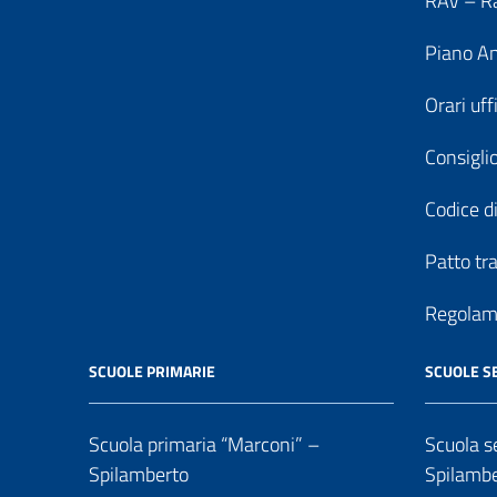
RAV – Ra
Piano An
Orari uff
Consiglio
Codice di
Patto tr
Regolame
SCUOLE PRIMARIE
SCUOLE S
Scuola primaria “Marconi” –
Scuola se
Spilamberto
Spilamb