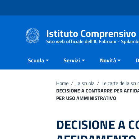
Vai ai contenuti
Vai al menu di navigazione
Vai al footer
Istituto Comprensivo 
Sito web ufficiale dell'IC Fabriani - Spilamb
Scuola
Servizi
Novità
D
Home
/
La scuola
/
Le carte della scu
DECISIONE A CONTRARRE PER AFFIDA
PER USO AMMINISTRATIVO
DECISIONE A 