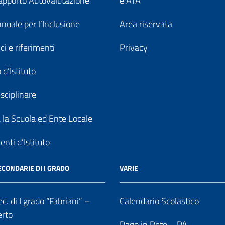
pporto Autovalutazione
e ATA
nuale per l’Inclusione
Area riservata
ici e riferimenti
Privacy
 d’Istituto
sciplinare
a la Scuola ed Ente Locale
nti d’Istituto
ECONDARIE DI I GRADO
VARIE
c. di I grado “Fabriani” –
Calendario Scolastico
erto
Pago in Rete – PA