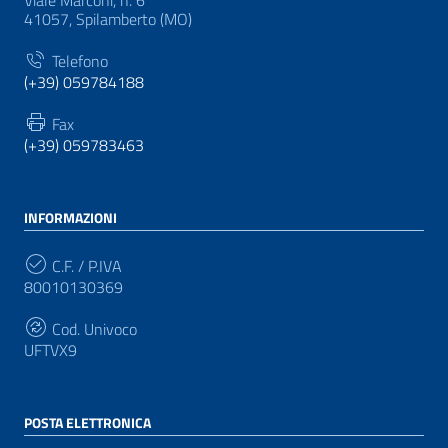
Viale Marconi, n. 6
41057, Spilamberto (MO)
Telefono
(+39) 059784188
Fax
(+39) 059783463
INFORMAZIONI
C.F. / P.IVA
80010130369
Cod. Univoco
UFTVX9
POSTA ELETTRONICA