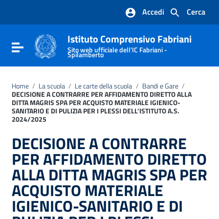
Vai ai contenuti
Accedi
Cerca
Vai al menu di navigazione
Vai al footer
Istituto Comprensivo Fabriani
Attiva / disattiva la navigazione
Sito web ufficiale dell'IC Fabriani -
Spilamberto
Home
/
La scuola
/
Le carte della scuola
/
Bandi e Gare
/
DECISIONE A CONTRARRE PER AFFIDAMENTO DIRETTO ALLA
DITTA MAGRIS SPA PER ACQUISTO MATERIALE IGIENICO-
SANITARIO E DI PULIZIA PER I PLESSI DELL’ISTITUTO A.S.
2024/2025
DECISIONE A CONTRARRE
PER AFFIDAMENTO DIRETTO
ALLA DITTA MAGRIS SPA PER
ACQUISTO MATERIALE
IGIENICO-SANITARIO E DI