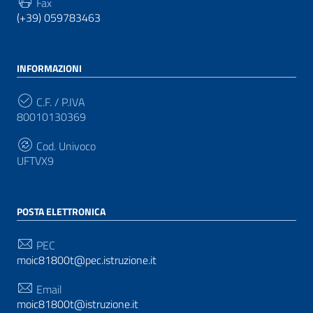
Fax
(+39) 059783463
INFORMAZIONI
C.F. / P.IVA
80010130369
Cod. Univoco
UFTVX9
POSTA ELETTRONICA
PEC
moic81800t@pec.istruzione.it
Email
moic81800t@istruzione.it