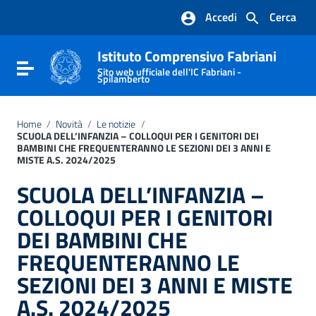
Vai ai contenuti
Accedi
Cerca
Vai al menu di navigazione
Vai al footer
Istituto Comprensivo Fabriani
Attiva / disattiva la navigazione
Sito web ufficiale dell'IC Fabriani -
Spilamberto
Home
/
Novità
/
Le notizie
/
SCUOLA DELL’INFANZIA – COLLOQUI PER I GENITORI DEI
BAMBINI CHE FREQUENTERANNO LE SEZIONI DEI 3 ANNI E
MISTE A.S. 2024/2025
SCUOLA DELL’INFANZIA –
COLLOQUI PER I GENITORI
DEI BAMBINI CHE
FREQUENTERANNO LE
SEZIONI DEI 3 ANNI E MISTE
A.S. 2024/2025