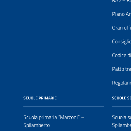
RAV – Ra
Piano An
Orari uff
Consiglio
Codice di
Patto tr
Regolame
SCUOLE PRIMARIE
SCUOLE S
Scuola primaria “Marconi” –
Scuola se
Spilamberto
Spilamb