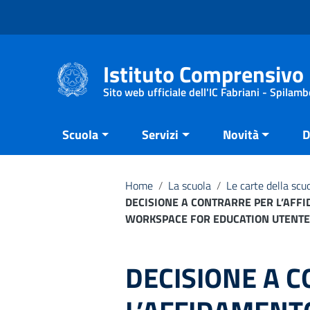
Vai ai contenuti
Vai al menu di navigazione
Vai al footer
Istituto Comprensivo 
Sito web ufficiale dell'IC Fabriani - Spilamb
Scuola
Servizi
Novità
D
Home
/
La scuola
/
Le carte della scu
DECISIONE A CONTRARRE PER L’AFF
WORKSPACE FOR EDUCATION UTENTE/
DECISIONE A 