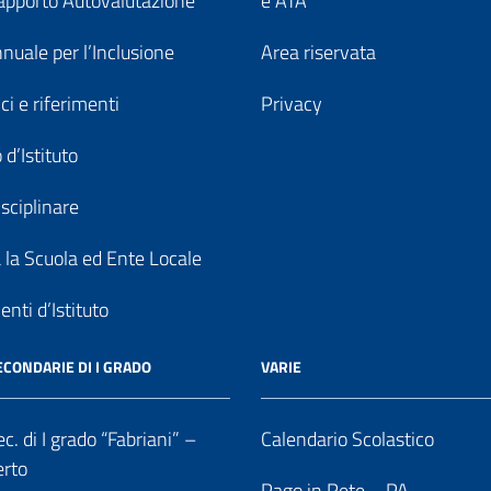
pporto Autovalutazione
e ATA
nuale per l’Inclusione
Area riservata
ici e riferimenti
Privacy
 d’Istituto
sciplinare
a la Scuola ed Ente Locale
nti d’Istituto
ECONDARIE DI I GRADO
VARIE
c. di I grado “Fabriani” –
Calendario Scolastico
erto
Pago in Rete – PA