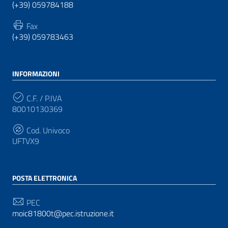
(+39) 059784188
Fax
(+39) 059783463
INFORMAZIONI
C.F. / P.IVA
80010130369
Cod. Univoco
UFTVX9
POSTA ELETTRONICA
PEC
moic81800t@pec.istruzione.it