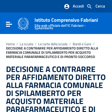
Vai ai contenuti
Accedi
Cerca
Vai al menu di navigazione
Vai al footer
Istituto Comprensivo Fabriani
Attiva / disattiva la navigazione
Sito web ufficiale dell'IC Fabriani -
Spilamberto
Home
/
La scuola
/
Le carte della scuola
/
Bandi e Gare
/
DECISIONE A CONTRARRE PER AFFIDAMENTO DIRETTO ALLA
FARMACIA COMUNALE DI SPILAMBERTO PER ACQUISTO
MATERIALE PARAFARMACEUTICO E DI PRONTO SOCCORSO
DECISIONE A CONTRARRE
PER AFFIDAMENTO DIRETTO
ALLA FARMACIA COMUNALE
DI SPILAMBERTO PER
ACQUISTO MATERIALE
PARAFARMACEUTICO E DI