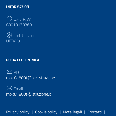
INFORMAZIONI
C.F. / P.IVA
80010130369
Cod. Univoco
UFTVX9
POSTA ELETTRONICA
PEC
moic81800t@pec.istruzione.it
Email
moic81800t@istruzione.it
Sezione Link Utili
Privacy policy
|
Cookie policy
|
Note legali
|
Contatti
|