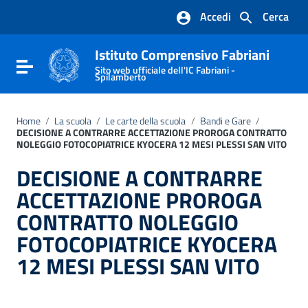
Vai ai contenuti
Accedi
Cerca
Vai al menu di navigazione
Vai al footer
Istituto Comprensivo Fabriani
Attiva / disattiva la navigazione
Sito web ufficiale dell'IC Fabriani -
Spilamberto
Home
/
La scuola
/
Le carte della scuola
/
Bandi e Gare
/
DECISIONE A CONTRARRE ACCETTAZIONE PROROGA CONTRATTO
NOLEGGIO FOTOCOPIATRICE KYOCERA 12 MESI PLESSI SAN VITO
DECISIONE A CONTRARRE
ACCETTAZIONE PROROGA
CONTRATTO NOLEGGIO
FOTOCOPIATRICE KYOCERA
12 MESI PLESSI SAN VITO