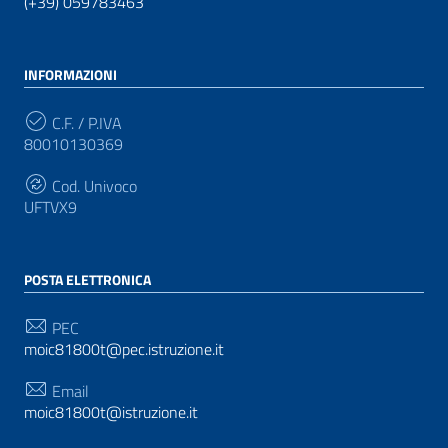
(+39) 059783463
INFORMAZIONI
C.F. / P.IVA
80010130369
Cod. Univoco
UFTVX9
POSTA ELETTRONICA
PEC
moic81800t@pec.istruzione.it
Email
moic81800t@istruzione.it