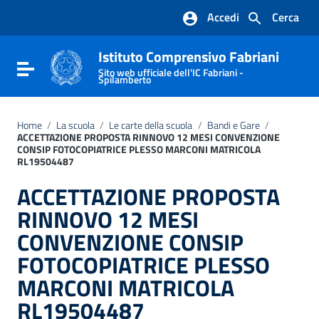
Vai ai contenuti
Accedi
Cerca
Vai al menu di navigazione
Vai al footer
Istituto Comprensivo Fabriani
Attiva / disattiva la navigazione
Sito web ufficiale dell'IC Fabriani -
Spilamberto
Home
/
La scuola
/
Le carte della scuola
/
Bandi e Gare
/
ACCETTAZIONE PROPOSTA RINNOVO 12 MESI CONVENZIONE
CONSIP FOTOCOPIATRICE PLESSO MARCONI MATRICOLA
RL19504487
ACCETTAZIONE PROPOSTA
RINNOVO 12 MESI
CONVENZIONE CONSIP
FOTOCOPIATRICE PLESSO
MARCONI MATRICOLA
RL19504487