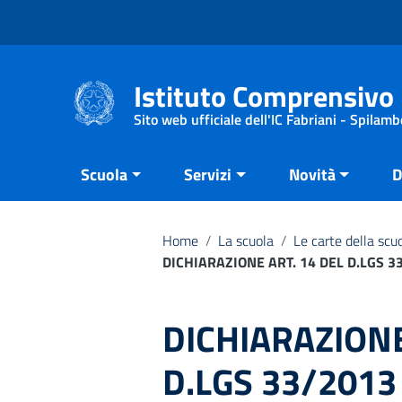
Vai ai contenuti
Vai al menu di navigazione
Vai al footer
Istituto Comprensivo 
Sito web ufficiale dell'IC Fabriani - Spilamb
Scuola
Servizi
Novità
D
Home
/
La scuola
/
Le carte della scu
DICHIARAZIONE ART. 14 DEL D.LGS 
DICHIARAZIONE
D.LGS 33/201