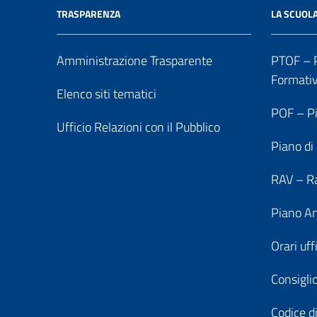
TRASPARENZA
LA SCUOL
Amministrazione Trasparente
PTOF – P
Formati
Elenco siti tematici
POF – Pi
Ufficio Relazioni con il Pubblico
Piano di
RAV – Ra
Piano An
Orari uff
Consiglio
Codice di