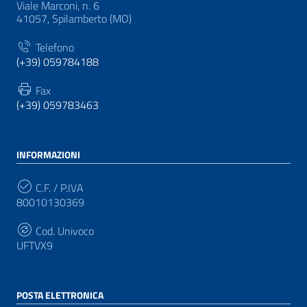
Viale Marconi, n. 6
41057, Spilamberto (MO)
Telefono
(+39) 059784188
Fax
(+39) 059783463
INFORMAZIONI
C.F. / P.IVA
80010130369
Cod. Univoco
UFTVX9
POSTA ELETTRONICA