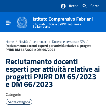
Vai ai contenuti
Accedi
Cerca
Vai al menu di navigazione
Vai al footer
Istituto Comprensivo Fabriani
Attiva / disattiva la navigazione
Sito web ufficiale dell'IC Fabriani -
Spilamberto
Home
/
Novità
/
Le circolari
/
Docenti e personale ATA
/
Reclutamento docenti esperti per attività relative ai progetti
PNRR DM 65/2023 e DM 66/2023
Reclutamento docenti
esperti per attività relative ai
progetti PNRR DM 65/2023
e DM 66/2023
Categorie
Senza categoria