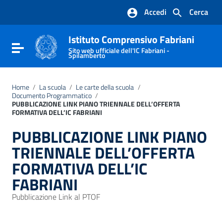
Vai ai contenuti
Accedi
Cerca
Vai al menu di navigazione
Vai al footer
Istituto Comprensivo Fabriani
Attiva / disattiva la navigazione
Sito web ufficiale dell'IC Fabriani -
Spilamberto
Home
/
La scuola
/
Le carte della scuola
/
Documento Programmatico
/
PUBBLICAZIONE LINK PIANO TRIENNALE DELL’OFFERTA
FORMATIVA DELL’IC FABRIANI
PUBBLICAZIONE LINK PIANO
TRIENNALE DELL’OFFERTA
FORMATIVA DELL’IC
FABRIANI
Pubblicazione Link al PTOF