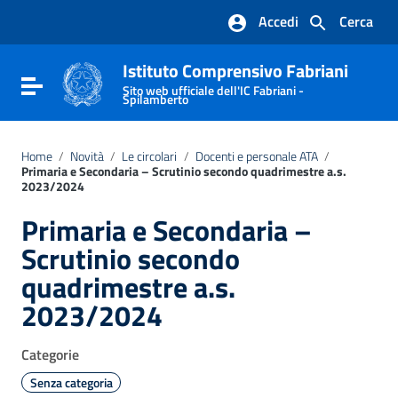
Vai ai contenuti
Accedi
Cerca
Vai al menu di navigazione
Vai al footer
Istituto Comprensivo Fabriani
Attiva / disattiva la navigazione
Sito web ufficiale dell'IC Fabriani -
Spilamberto
Home
/
Novità
/
Le circolari
/
Docenti e personale ATA
/
Primaria e Secondaria – Scrutinio secondo quadrimestre a.s.
2023/2024
Primaria e Secondaria –
Scrutinio secondo
quadrimestre a.s.
2023/2024
Categorie
Senza categoria