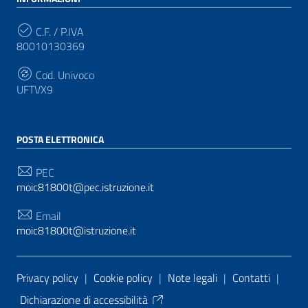
C.F. / P.IVA
80010130369
Cod. Univoco
UFTVX9
POSTA ELETTRONICA
PEC
moic81800t@pec.istruzione.it
Email
moic81800t@istruzione.it
Sezione Link Utili
Privacy policy
|
Cookie policy
|
Note legali
|
Contatti
|
Dichiarazione di accessibilità