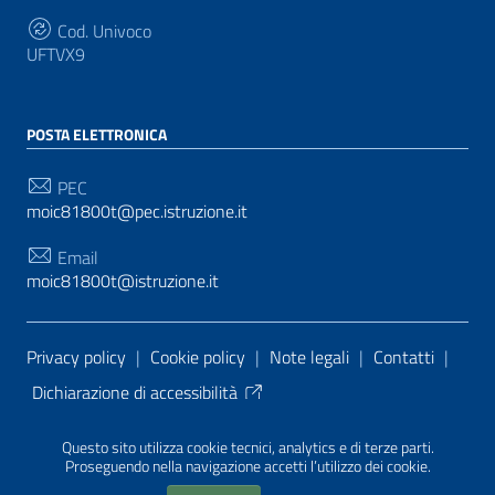
Cod. Univoco
UFTVX9
POSTA ELETTRONICA
PEC
moic81800t@pec.istruzione.it
Email
moic81800t@istruzione.it
Sezione Link Utili
Privacy policy
|
Cookie policy
|
Note legali
|
Contatti
|
Dichiarazione di accessibilità
Tema grafico
ItaliaWP2
| Basato sul
Prototipo per siti
Questo sito utilizza cookie tecnici, analytics e di terze parti.
PA di AgID
| Realizzato con
WordPress
da
Proseguendo nella navigazione accetti l’utilizzo dei cookie.