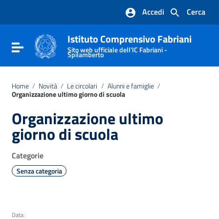
Vai ai contenuti
Accedi
Cerca
Vai al menu di navigazione
Vai al footer
Istituto Comprensivo Fabriani
Attiva / disattiva la navigazione
Sito web ufficiale dell'IC Fabriani -
Spilamberto
Home
/
Novità
/
Le circolari
/
Alunni e famiglie
/
Organizzazione ultimo giorno di scuola
Organizzazione ultimo
giorno di scuola
Categorie
Senza categoria
Data: