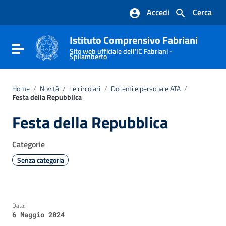
Vai ai contenuti
Accedi
Cerca
Vai al menu di navigazione
Vai al footer
Istituto Comprensivo Fabriani
Attiva / disattiva la navigazione
Sito web ufficiale dell'IC Fabriani -
Spilamberto
Home
/
Novità
/
Le circolari
/
Docenti e personale ATA
/
Festa della Repubblica
Festa della Repubblica
Categorie
Senza categoria
Data:
6 Maggio 2024