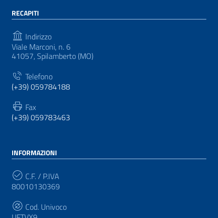
RECAPITI
Indirizzo
Viale Marconi, n. 6
41057, Spilamberto (MO)
Telefono
(+39) 059784188
Fax
(+39) 059783463
INFORMAZIONI
C.F. / P.IVA
80010130369
Cod. Univoco
UFTVX9