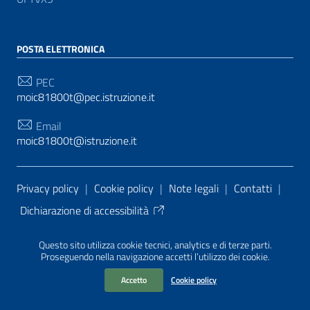
POSTA ELETTRONICA
PEC
moic81800t@pec.istruzione.it
Email
moic81800t@istruzione.it
Sezione Link Utili
Privacy policy
|
Cookie policy
|
Note legali
|
Contatti
|
Dichiarazione di accessibilità
Tema grafico
ItaliaWP2
| Basato sul
Prototipo per siti
Questo sito utilizza cookie tecnici, analytics e di terze parti.
PA di AgID
| Realizzato con
WordPress
da
Proseguendo nella navigazione accetti l’utilizzo dei cookie.
Mediasoft
s
Accetto
Cookie policy