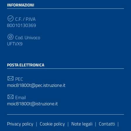
INFORMAZIONI
C.F. / P.IVA
80010130369
Cod. Univoco
UFTVX9
POSTA ELETTRONICA
PEC
moic81800t@pec.istruzione.it
Email
moic81800t@istruzione.it
Sezione Link Utili
Privacy policy
|
Cookie policy
|
Note legali
|
Contatti
|