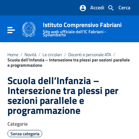
Vai ai contenuti
Accedi
Cerca
Vai al menu di navigazione
Vai al footer
Istituto Comprensivo Fabriani
Attiva / disattiva la navigazione
Sito web ufficiale dell'IC Fabriani -
Spilamberto
Home
/
Novità
/
Le circolari
/
Docenti e personale ATA
/
Scuola dell’Infanzia – Intersezione tra plessi per sezioni parallele
e programmazione
Scuola dell’Infanzia –
Intersezione tra plessi per
sezioni parallele e
programmazione
Categorie
Senza categoria