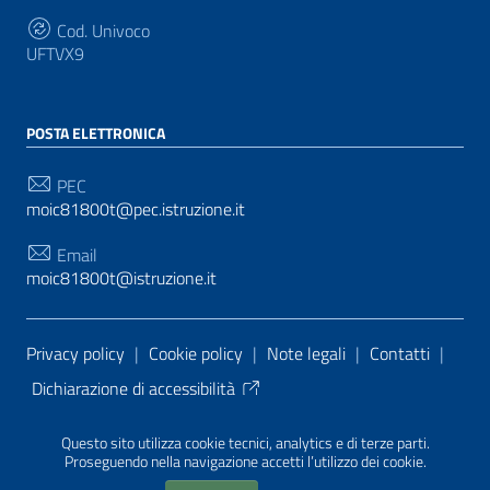
Cod. Univoco
UFTVX9
POSTA ELETTRONICA
PEC
moic81800t@pec.istruzione.it
Email
moic81800t@istruzione.it
Sezione Link Utili
Privacy policy
|
Cookie policy
|
Note legali
|
Contatti
|
Dichiarazione di accessibilità
Tema grafico
ItaliaWP2
| Basato sul
Prototipo per siti
Questo sito utilizza cookie tecnici, analytics e di terze parti.
PA di AgID
| Realizzato con
WordPress
da
Proseguendo nella navigazione accetti l’utilizzo dei cookie.