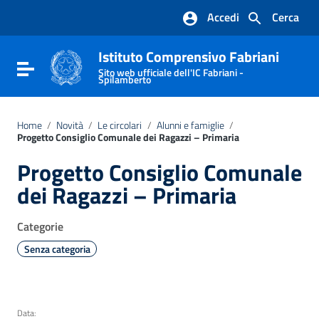
Vai ai contenuti
Accedi
Cerca
Vai al menu di navigazione
Vai al footer
Istituto Comprensivo Fabriani
Attiva / disattiva la navigazione
Sito web ufficiale dell'IC Fabriani -
Spilamberto
Home
/
Novità
/
Le circolari
/
Alunni e famiglie
/
Progetto Consiglio Comunale dei Ragazzi – Primaria
Progetto Consiglio Comunale
dei Ragazzi – Primaria
Categorie
Senza categoria
Data: