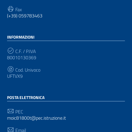
Fax
(+39) 059783463
INFORMAZIONI
C.F. / P.IVA
80010130369
Cod. Univoco
UFTVX9
POSTA ELETTRONICA
PEC
moic81800t@pec.istruzione.it
Email