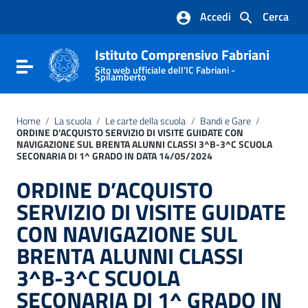
Vai ai contenuti
Accedi
Cerca
Vai al menu di navigazione
Vai al footer
Istituto Comprensivo Fabriani
Attiva / disattiva la navigazione
Sito web ufficiale dell'IC Fabriani -
Spilamberto
Home
/
La scuola
/
Le carte della scuola
/
Bandi e Gare
/
ORDINE D’ACQUISTO SERVIZIO DI VISITE GUIDATE CON
NAVIGAZIONE SUL BRENTA ALUNNI CLASSI 3^B-3^C SCUOLA
SECONARIA DI 1^ GRADO IN DATA 14/05/2024
ORDINE D’ACQUISTO
SERVIZIO DI VISITE GUIDATE
CON NAVIGAZIONE SUL
BRENTA ALUNNI CLASSI
3^B-3^C SCUOLA
SECONARIA DI 1^ GRADO IN