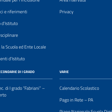
ici e riferimenti
Privacy
 d’Istituto
sciplinare
a la Scuola ed Ente Locale
nti d’Istituto
ECONDARIE DI I GRADO
VARIE
c. di I grado “Fabriani” –
Calendario Scolastico
erto
Pago in Rete – PA
Piano Nazionale Scuola Digi