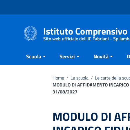
Vai ai contenuti
Vai al menu di navigazione
Vai al footer
Istituto Comprensivo 
Sito web ufficiale dell'IC Fabriani - Spilamb
Scuola
Servizi
Novità
D
Home
/
La scuola
/
Le carte della scu
MODULO DI AFFIDAMENTO INCARICO F
31/08/2027
MODULO DI A