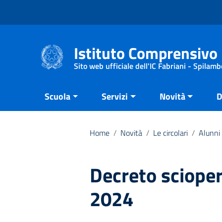
Vai ai contenuti
Vai al menu di navigazione
Vai al footer
Istituto Comprensivo 
Sito web ufficiale dell'IC Fabriani - Spilamb
Scuola
Servizi
Novità
D
Home
/
Novità
/
Le circolari
/
Alunni 
Decreto scioper
2024