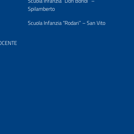
Scuola Infanzia “Don Bondi” –
Spilamberto
Scuola Infanzia “Rodari” – San Vito
 DOCENTE