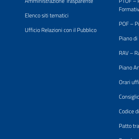
Amministrazione Trasparente
PTOF – P
Formati
Elenco siti tematici
POF – Pi
Ufficio Relazioni con il Pubblico
Piano di
RAV – Ra
Piano An
Orari uff
Consiglio
Codice di
Patto tr