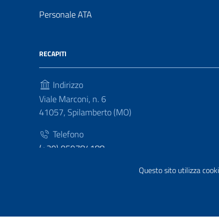
Personale ATA
RECAPITI
Indirizzo
Viale Marconi, n. 6
41057, Spilamberto (MO)
Telefono
(+39) 059784188
Fax
Questo sito utilizza cooki
(+39) 059783463