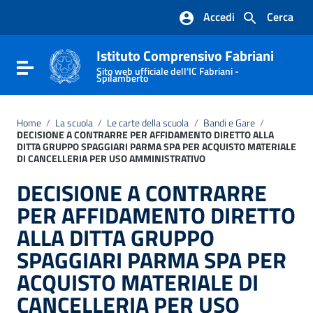
Vai ai contenuti
Accedi
Cerca
Vai al menu di navigazione
Vai al footer
Istituto Comprensivo Fabriani
Attiva / disattiva la navigazione
Sito web ufficiale dell'IC Fabriani -
Spilamberto
Home
/
La scuola
/
Le carte della scuola
/
Bandi e Gare
/
DECISIONE A CONTRARRE PER AFFIDAMENTO DIRETTO ALLA
DITTA GRUPPO SPAGGIARI PARMA SPA PER ACQUISTO MATERIALE
DI CANCELLERIA PER USO AMMINISTRATIVO
DECISIONE A CONTRARRE
PER AFFIDAMENTO DIRETTO
ALLA DITTA GRUPPO
SPAGGIARI PARMA SPA PER
ACQUISTO MATERIALE DI
CANCELLERIA PER USO