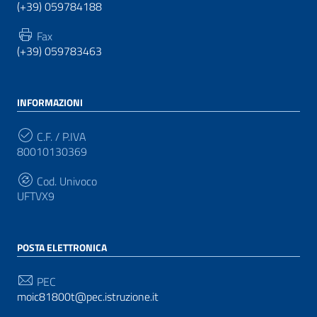
(+39) 059784188
Fax
(+39) 059783463
INFORMAZIONI
C.F. / P.IVA
80010130369
Cod. Univoco
UFTVX9
POSTA ELETTRONICA
PEC
moic81800t@pec.istruzione.it