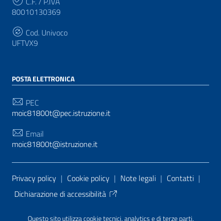
C.F. / P.IVA
80010130369
Cod. Univoco
UFTVX9
POSTA ELETTRONICA
PEC
moic81800t@pec.istruzione.it
Email
moic81800t@istruzione.it
Sezione Link Utili
Privacy policy
|
Cookie policy
|
Note legali
|
Contatti
|
Dichiarazione di accessibilità
Tema grafico
ItaliaWP2
| Basato sul
Prototipo per siti
Questo sito utilizza cookie tecnici, analytics e di terze parti.