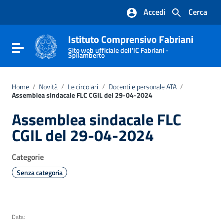
Vai ai contenuti
Accedi
Cerca
Vai al menu di navigazione
Vai al footer
Istituto Comprensivo Fabriani
Attiva / disattiva la navigazione
Sito web ufficiale dell'IC Fabriani -
Spilamberto
Home
/
Novità
/
Le circolari
/
Docenti e personale ATA
/
Assemblea sindacale FLC CGIL del 29-04-2024
Assemblea sindacale FLC
CGIL del 29-04-2024
Categorie
Senza categoria
Data: