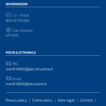
INFORMAZIONI
C.F. / P.IVA
80010130369
Cod. Univoco
UFTVX9
POSTA ELETTRONICA
PEC
moic81800t@pec.istruzione.it
Email
moic81800t@istruzione.it
Sezione Link Utili
Privacy policy
|
Cookie policy
|
Note legali
|
Contatti
|