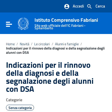
Vai ai contenuti
Accedi
Cerca
Vai al menu di navigazione
Vai al footer
Istituto Comprensivo Fabriani
Attiva / disattiva la navigazione
Sito web ufficiale dell'IC Fabriani -
Spilamberto
Home
/
Novità
/
Le circolari
/
Alunni e famiglie
/
Indicazioni per il rinnovo della diagnosi e della segnalazione degli
alunni con DSA
Indicazioni per il rinnovo
della diagnosi e della
segnalazione degli alunni
con DSA
Categorie
Senza categoria