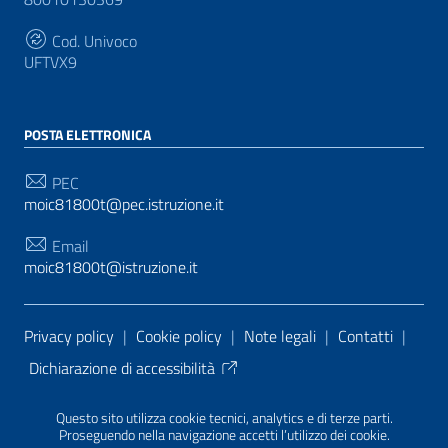
Cod. Univoco
UFTVX9
POSTA ELETTRONICA
PEC
moic81800t@pec.istruzione.it
Email
moic81800t@istruzione.it
Sezione Link Utili
Privacy policy
|
Cookie policy
|
Note legali
|
Contatti
|
Dichiarazione di accessibilità
Tema grafico
ItaliaWP2
| Basato sul
Prototipo per siti
Questo sito utilizza cookie tecnici, analytics e di terze parti.
PA di AgID
| Realizzato con
WordPress
da
Proseguendo nella navigazione accetti l’utilizzo dei cookie.