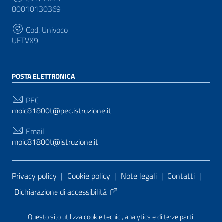
80010130369
Cod. Univoco
UFTVX9
POSTA ELETTRONICA
PEC
moic81800t@pec.istruzione.it
Email
moic81800t@istruzione.it
Sezione Link Utili
Privacy policy
|
Cookie policy
|
Note legali
|
Contatti
|
Dichiarazione di accessibilità
Tema grafico
ItaliaWP2
| Basato sul
Prototipo per siti
Questo sito utilizza cookie tecnici, analytics e di terze parti.