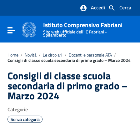
Vai ai contenuti
Accedi
Cerca
Vai al menu di navigazione
Vai al footer
Istituto Comprensivo Fabriani
Attiva / disattiva la navigazione
Sito web ufficiale dell'IC Fabriani -
Spilamberto
Home
/
Novità
/
Le circolari
/
Docenti e personale ATA
/
Consigli di classe scuola secondaria di primo grado – Marzo 2024
Consigli di classe scuola
secondaria di primo grado –
Marzo 2024
Categorie
Senza categoria