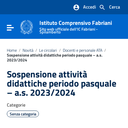
Vai ai contenuti
Accedi
Cerca
Vai al menu di navigazione
Vai al footer
Istituto Comprensivo Fabriani
Attiva / disattiva la navigazione
Sito web ufficiale dell'IC Fabriani -
Spilamberto
Home
/
Novità
/
Le circolari
/
Docenti e personale ATA
/
Sospensione attività didattiche periodo pasquale – a.s.
2023/2024
Sospensione attività
didattiche periodo pasquale
– a.s. 2023/2024
Categorie
Senza categoria