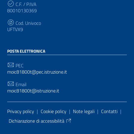
C.F. / P.IVA
80010130369
Cod. Univoco
UFTVX9
POSTA ELETTRONICA
PEC
moic81800t@pec.istruzione.it
Email
moic81800t@istruzione.it
Sezione Link Utili
Privacy policy
|
Cookie policy
|
Note legali
|
Contatti
|
Dichiarazione di accessibilità
Tema grafico
ItaliaWP2
| Basato sul
Prototipo per siti