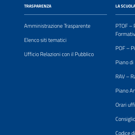
TRASPARENZA
LA SCUOL
Amministrazione Trasparente
PTOF – P
Formati
Elenco siti tematici
POF – Pi
Ufficio Relazioni con il Pubblico
Piano di
RAV – Ra
Piano An
Orari uff
Consiglio
Codice di