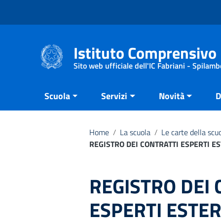
Vai ai contenuti
Vai al menu di navigazione
Vai al footer
Istituto Comprensivo 
Sito web ufficiale dell'IC Fabriani - Spilamb
Scuola
Servizi
Novità
D
Home
/
La scuola
/
Le carte della scu
REGISTRO DEI CONTRATTI ESPERTI E
REGISTRO DEI 
ESPERTI ESTER