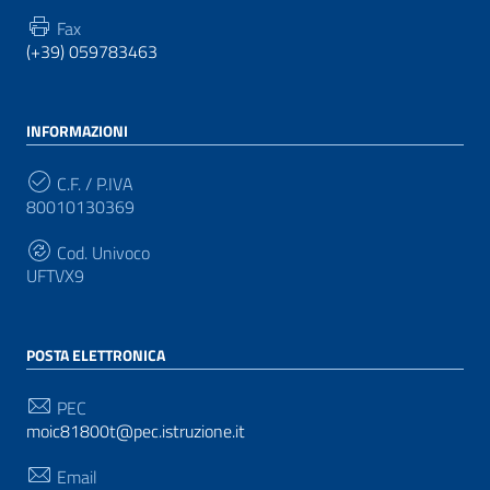
Fax
(+39) 059783463
INFORMAZIONI
C.F. / P.IVA
80010130369
Cod. Univoco
UFTVX9
POSTA ELETTRONICA
PEC
moic81800t@pec.istruzione.it
Email