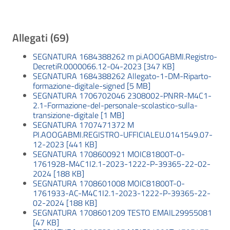
Allegati (69)
SEGNATURA 1684388262 m pi.AOOGABMI.Registro-
DecretiR.0000066.12-04-2023 [347 KB]
SEGNATURA 1684388262 Allegato-1-DM-Riparto-
formazione-digitale-signed [5 MB]
SEGNATURA 1706702046 2308002-PNRR-M4C1-
2.1-Formazione-del-personale-scolastico-sulla-
transizione-digitale [1 MB]
SEGNATURA 1707471372 M
PI.AOOGABMI.REGISTRO-UFFICIALEU.0141549.07-
12-2023 [441 KB]
SEGNATURA 1708600921 MOIC81800T-0-
1761928-M4C1I2.1-2023-1222-P-39365-22-02-
2024 [188 KB]
SEGNATURA 1708601008 MOIC81800T-0-
1761933-AC-M4C1I2.1-2023-1222-P-39365-22-
02-2024 [188 KB]
SEGNATURA 1708601209 TESTO EMAIL29955081
[47 KB]