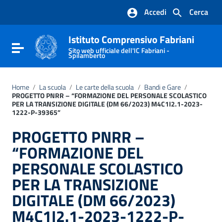
Vai ai contenuti
Accedi
Cerca
Vai al menu di navigazione
Vai al footer
Istituto Comprensivo Fabriani
Attiva / disattiva la navigazione
Sito web ufficiale dell'IC Fabriani -
Spilamberto
Home
/
La scuola
/
Le carte della scuola
/
Bandi e Gare
/
PROGETTO PNRR – “FORMAZIONE DEL PERSONALE SCOLASTICO
PER LA TRANSIZIONE DIGITALE (DM 66/2023) M4C1I2.1-2023-
1222-P-39365”
PROGETTO PNRR –
“FORMAZIONE DEL
PERSONALE SCOLASTICO
PER LA TRANSIZIONE
DIGITALE (DM 66/2023)
M4C1I2.1-2023-1222-P-