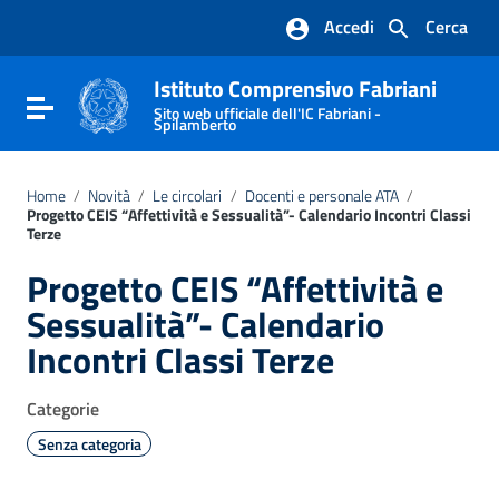
Vai ai contenuti
Accedi
Cerca
Vai al menu di navigazione
Vai al footer
Istituto Comprensivo Fabriani
Attiva / disattiva la navigazione
Sito web ufficiale dell'IC Fabriani -
Spilamberto
Home
/
Novità
/
Le circolari
/
Docenti e personale ATA
/
Progetto CEIS “Affettività e Sessualità”- Calendario Incontri Classi
Terze
Progetto CEIS “Affettività e
Sessualità”- Calendario
Incontri Classi Terze
Categorie
Senza categoria