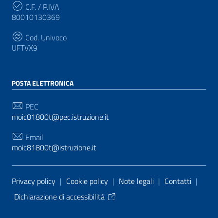
C.F. / P.IVA
80010130369
Cod. Univoco
UFTVX9
POSTA ELETTRONICA
PEC
moic81800t@pec.istruzione.it
Email
moic81800t@istruzione.it
Sezione Link Utili
Privacy policy
|
Cookie policy
|
Note legali
|
Contatti
|
Dichiarazione di accessibilità
Tema grafico
ItaliaWP2
| Basato sul
Prototipo per siti